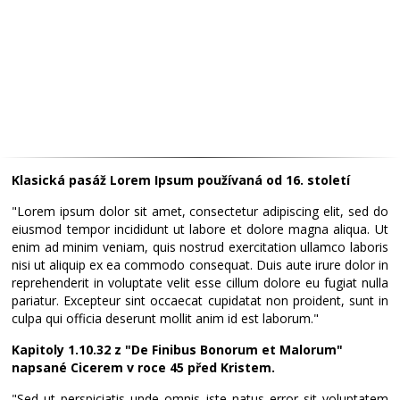
Klasická pasáž Lorem Ipsum používaná od 16. století
"Lorem ipsum dolor sit amet, consectetur adipiscing elit, sed do
eiusmod tempor incididunt ut labore et dolore magna aliqua. Ut
enim ad minim veniam, quis nostrud exercitation ullamco laboris
nisi ut aliquip ex ea commodo consequat. Duis aute irure dolor in
reprehenderit in voluptate velit esse cillum dolore eu fugiat nulla
pariatur. Excepteur sint occaecat cupidatat non proident, sunt in
culpa qui officia deserunt mollit anim id est laborum."
Kapitoly 1.10.32 z "De Finibus Bonorum et Malorum"
napsané Cicerem v roce 45 před Kristem.
"Sed ut perspiciatis unde omnis iste natus error sit voluptatem