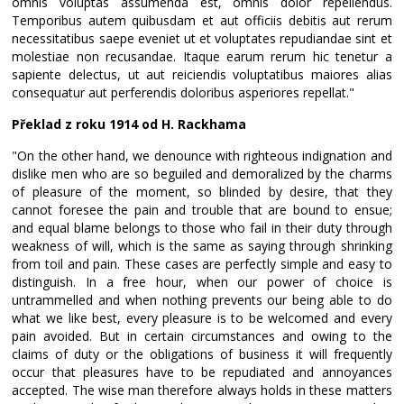
omnis voluptas assumenda est, omnis dolor repellendus.
Temporibus autem quibusdam et aut officiis debitis aut rerum
necessitatibus saepe eveniet ut et voluptates repudiandae sint et
molestiae non recusandae. Itaque earum rerum hic tenetur a
sapiente delectus, ut aut reiciendis voluptatibus maiores alias
consequatur aut perferendis doloribus asperiores repellat."
Překlad z roku 1914 od H. Rackhama
"On the other hand, we denounce with righteous indignation and
dislike men who are so beguiled and demoralized by the charms
of pleasure of the moment, so blinded by desire, that they
cannot foresee the pain and trouble that are bound to ensue;
and equal blame belongs to those who fail in their duty through
weakness of will, which is the same as saying through shrinking
from toil and pain. These cases are perfectly simple and easy to
distinguish. In a free hour, when our power of choice is
untrammelled and when nothing prevents our being able to do
what we like best, every pleasure is to be welcomed and every
pain avoided. But in certain circumstances and owing to the
claims of duty or the obligations of business it will frequently
occur that pleasures have to be repudiated and annoyances
accepted. The wise man therefore always holds in these matters