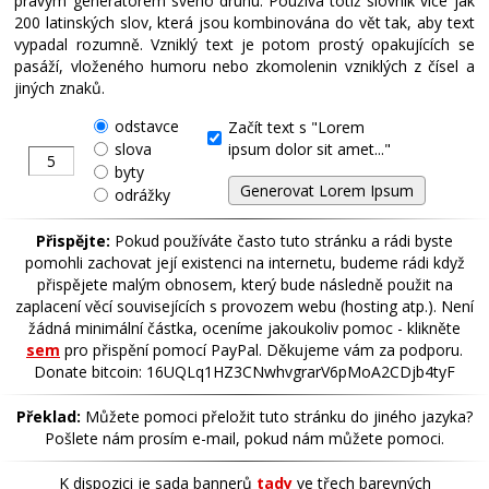
pravým generátorem svého druhu. Používá totiž slovník více jak
200 latinských slov, která jsou kombinována do vět tak, aby text
vypadal rozumně. Vzniklý text je potom prostý opakujících se
pasáží, vloženého humoru nebo zkomolenin vzniklých z čísel a
jiných znaků.
odstavce
Začít text s "Lorem
slova
ipsum dolor sit amet..."
byty
odrážky
Přispějte:
Pokud používáte často tuto stránku a rádi byste
pomohli zachovat její existenci na internetu, budeme rádi když
přispějete malým obnosem, který bude následně použit na
zaplacení věcí souvisejících s provozem webu (hosting atp.). Není
žádná minimální částka, oceníme jakoukoliv pomoc - klikněte
sem
pro přispění pomocí PayPal. Děkujeme vám za podporu.
Donate bitcoin: 16UQLq1HZ3CNwhvgrarV6pMoA2CDjb4tyF
Překlad:
Můžete pomoci přeložit tuto stránku do jiného jazyka?
Pošlete nám prosím e-mail, pokud nám můžete pomoci.
K dispozici je sada bannerů
tady
ve třech barevných