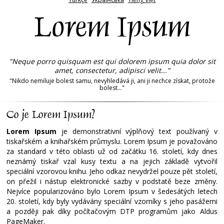
Lorem Ipsum
"Neque porro quisquam est qui dolorem ipsum quia dolor sit
amet, consectetur, adipisci velit..."
"Nikdo nemiluje bolest samu, nevyhledává ji, ani ji nechce získat, protože
bolest..."
Co je Lorem Ipsum?
Lorem Ipsum
je demonstrativní výplňový text používaný v
tiskařském a knihařském průmyslu. Lorem Ipsum je považováno
za standard v této oblasti už od začátku 16. století, kdy dnes
neznámý tiskař vzal kusy textu a na jejich základě vytvořil
speciální vzorovou knihu. Jeho odkaz nevydržel pouze pět století,
on přežil i nástup elektronické sazby v podstatě beze změny.
Nejvíce popularizováno bylo Lorem Ipsum v šedesátých letech
20. století, kdy byly vydávány speciální vzorníky s jeho pasážemi
a později pak díky počítačovým DTP programům jako Aldus
PageMaker.