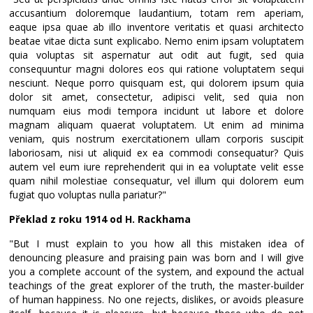
accusantium doloremque laudantium, totam rem aperiam,
eaque ipsa quae ab illo inventore veritatis et quasi architecto
beatae vitae dicta sunt explicabo. Nemo enim ipsam voluptatem
quia voluptas sit aspernatur aut odit aut fugit, sed quia
consequuntur magni dolores eos qui ratione voluptatem sequi
nesciunt. Neque porro quisquam est, qui dolorem ipsum quia
dolor sit amet, consectetur, adipisci velit, sed quia non
numquam eius modi tempora incidunt ut labore et dolore
magnam aliquam quaerat voluptatem. Ut enim ad minima
veniam, quis nostrum exercitationem ullam corporis suscipit
laboriosam, nisi ut aliquid ex ea commodi consequatur? Quis
autem vel eum iure reprehenderit qui in ea voluptate velit esse
quam nihil molestiae consequatur, vel illum qui dolorem eum
fugiat quo voluptas nulla pariatur?"
Překlad z roku 1914 od H. Rackhama
"But I must explain to you how all this mistaken idea of
denouncing pleasure and praising pain was born and I will give
you a complete account of the system, and expound the actual
teachings of the great explorer of the truth, the master-builder
of human happiness. No one rejects, dislikes, or avoids pleasure