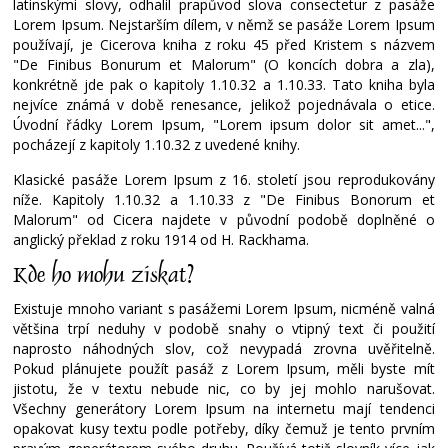
latinskými slovy, odhalil prapůvod slova consectetur z pasáže
Lorem Ipsum. Nejstarším dílem, v němž se pasáže Lorem Ipsum
používají, je Cicerova kniha z roku 45 před Kristem s názvem
"De Finibus Bonurum et Malorum" (O koncích dobra a zla),
konkrétně jde pak o kapitoly 1.10.32 a 1.10.33. Tato kniha byla
nejvíce známá v době renesance, jelikož pojednávala o etice.
Úvodní řádky Lorem Ipsum, "Lorem ipsum dolor sit amet...",
pocházejí z kapitoly 1.10.32 z uvedené knihy.
Klasické pasáže Lorem Ipsum z 16. století jsou reprodukovány
níže. Kapitoly 1.10.32 a 1.10.33 z "De Finibus Bonorum et
Malorum" od Cicera najdete v původní podobě doplněné o
anglický překlad z roku 1914 od H. Rackhama.
Kde ho mohu získat?
Existuje mnoho variant s pasážemi Lorem Ipsum, nicméně valná
většina trpí neduhy v podobě snahy o vtipný text či použití
naprosto náhodných slov, což nevypadá zrovna uvěřitelně.
Pokud plánujete použít pasáž z Lorem Ipsum, měli byste mít
jistotu, že v textu nebude nic, co by jej mohlo narušovat.
Všechny generátory Lorem Ipsum na internetu mají tendenci
opakovat kusy textu podle potřeby, díky čemuž je tento prvním