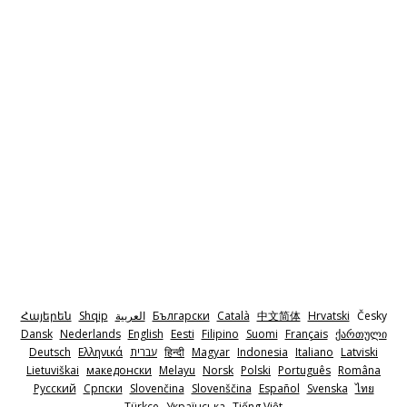
Հայերեն
Shqip
‫العربية
Български
Català
中文简体
Hrvatski
Česky
Dansk
Nederlands
English
Eesti
Filipino
Suomi
Français
ქართული
Deutsch
Ελληνικά
‫עברית
हिन्दी
Magyar
Indonesia
Italiano
Latviski
Lietuviškai
македонски
Melayu
Norsk
Polski
Português
Româna
Pyccкий
Српски
Slovenčina
Slovenščina
Español
Svenska
ไทย
Türkçe
Українська
Tiếng Việt