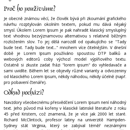
Proč ho používáme?
Je obecně známou věcí, že člověk bývá při zkoumání grafického
návrhu rozptylován okolním textem, pokud mu dává nějaký
smysl. Úkolem Lorem Ipsum je pak nahradit klasický smysluplný
text vhodnou bezvýznamovou alternativou s relativně běžným
rozložením slov. To jej dělá narozdíl od opakujícího se "Tady
bude text. Tady bude text..." mnohem více čitelnějším. V dnešní
době je Lorem Ipsum používáno spoustou DTP balíků a
webových editorů coby výchozí model výplňového textu.
Ostatně si zkuste zadat frázi "lorem ipsum" do vyhledavače a
sami uvidíte. Během let se objevily různé varianty a odvozeniny
od klasického Lorem Ipsum, někdy náhodou, někdy účelně (např.
pro pobavení čtenáře).
Odkud pochází?
Navzdory všeobecnému přesvědčení Lorem Ipsum není náhodný
text. Jeho původ má kořeny v klasické latinské literatuře z roku
45 před Kristem, což znamená, že je více jak 2000 let staré.
Richard McClintock, profesor latiny na univerzitě Hampden-
Sydney stát Virginia, který se zabýval téměř neznámými