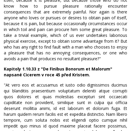
itself, because it is pleasure, but because those who do not
know how to pursue pleasure rationally encounter
consequences that are extremely painful. Nor again is there
anyone who loves or pursues or desires to obtain pain of itself,
because it is pain, but because occasionally circumstances occur
in which toil and pain can procure him some great pleasure. To
take a trivial example, which of us ever undertakes laborious
physical exercise, except to obtain some advantage from it? But
who has any right to find fault with a man who chooses to enjoy
a pleasure that has no annoying consequences, or one who
avoids a pain that produces no resultant pleasure?"
Kapitoly 1.10.33 z "De Finibus Bonorum et Malorum"
napsané Cicerem v roce 45 před Kristem.
"At vero eos et accusamus et iusto odio dignissimos ducimus
qui blanditiis praesentium voluptatum deleniti atque corrupti
quos dolores et quas molestias excepturi sint occaecati
cupiditate non provident, similique sunt in culpa qui officia
deserunt mollitia animi, id est laborum et dolorum fuga. Et
harum quidem rerum facilis est et expedita distinctio. Nam libero
tempore, cum soluta nobis est eligendi optio cumque nihil
impedit quo minus id quod maxime placeat facere possimus,